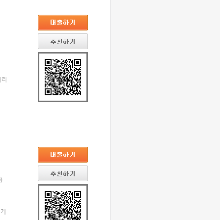
시리
)
떻게