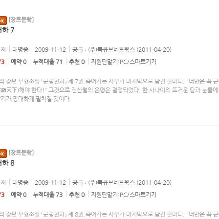
[장르문학]
하 7
저
대명종
2009-11-12
공급 : (주)북큐브네트웍스 (2011-04-20)
/3
예약 0
누적대출 71
추천 0
지원단말기:PC/스마트기기
 장편 무협소설 『군림천하』 제 7권.죽어가는 사부가 마지막으로 남긴 한마디. "너만은 꼭 
君臨天下)해야 한다!" 그것으로 진산월의 운명은 결정되었다. 한 사나이의 뜨거운 땀과 눈물에
야기가 장대하게 펼쳐질 것이다.
[장르문학]
하 8
저
대명종
2009-11-12
공급 : (주)북큐브네트웍스 (2011-04-20)
/3
예약 0
누적대출 73
추천 0
지원단말기:PC/스마트기기
 장편 무협소설 『군림천하』 제 8권.죽어가는 사부가 마지막으로 남긴 한마디. "너만은 꼭 