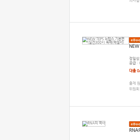
의사결
NEW
정일상,
공급 :
대출 0
출제 원
위원회 
RNA