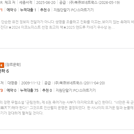
R. 체크
저
세종서적
2025-06-20
공급 : (주)북큐브네트웍스 (2026-05-19)
/1
예약 0
누적대출 1
추천 0
지원단말기:PC/스마트기기
는 단순한 유전 정보의 전달자가 아니다.생명을 조율하고 진화를 이끄는,보이지 않는 촉매의 
진다!★2024 이코노미스트 선정 최고의 책★2025 앤드루 카네기 우수상 논
...
[장르문학]
하 6
저
대명종
2009-11-12
공급 : (주)북큐브네트웍스 (2011-04-20)
/3
예약 0
누적대출 75
추천 0
지원단말기:PC/스마트기기
 장편 무협소설 『군림천하』 제 6권.죽어가는 사부가 마지막으로 남긴 한마디. "너만은 꼭 
君臨天下)해야 한다!" 그것으로 진산월의 운명은 결정되었다. 한 사나이의 뜨거운 땀과 눈물에
야기가 장대하게 펼쳐질 것이다.