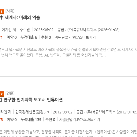
[사회]
 후 세계사: 미래의 역습
, 이지선
저
추수밭
2025-06-02
공급 : (주)북큐브네트웍스 (2026-01-08)
/1
예약 0
누적대출 6
추천 0
지원단말기:PC/스마트기기
년부터 날카로운 시선으로 미래 사회의 중요한 이슈를 선별하여 보여줬던 〈10년 후 세계사〉 
 번째 책으로 돌아왔다. 로봇, AI, 반도체, 모빌리티 등 혁신기술의 역
...
[인문]
간 연구한 인지과학 보고서 인튜이션
클라인
저
한국경제신문(한경BP)
2012-09-02
공급 : (주)북큐브네트웍스 (2013-01-09
/3
예약 0
누적대출 139
추천 0
지원단말기:PC/스마트기기
은 어떻게 상황을 가늠하고, 결정을 내리며, 문제를 해결하는가! 《인튜이션》은 사람들이 어