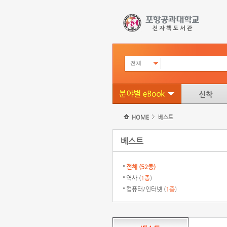
전체
HOME
베스트
베스트
전체 (
52종
)
역사 (
1종
)
컴퓨터/인터넷 (
1종
)