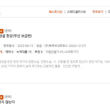
베스트100
스테디셀러100
모두보기
.
[문학]
센셜 한강(무선 보급판)
저
문학동네
2023-06-15
공급 : (주)북큐브네트웍스 (2024-12-27)
/5
예약 0
누적대출 15
추천 0
지원단말기:PC/스마트기기
에센셜 한강 한강 작가의 장편소설, 단편소설, 시, 산문을 한 권으로 만난다! 한강 작가는 199
후 30년 가까이 문학이 삶에 제기하는 근본적인 물음─인간은 어떻게
...
[문학]
하지 않는다