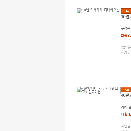
10년
구정은
대출 0
2015
즈가 세
40년
게리 
대출 1
사람들