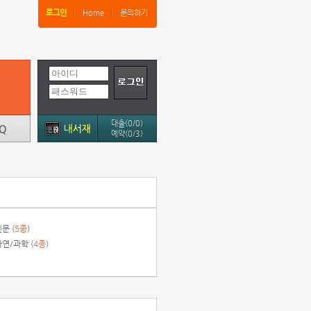
로그인
Home
문의하기
대출(0/0)
예약(0/3)
문 (
5종
)
연/과학 (
4종
)