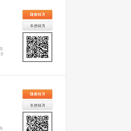
군림
 얽
군림