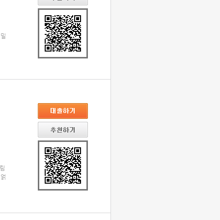
비밀
군림
 얽