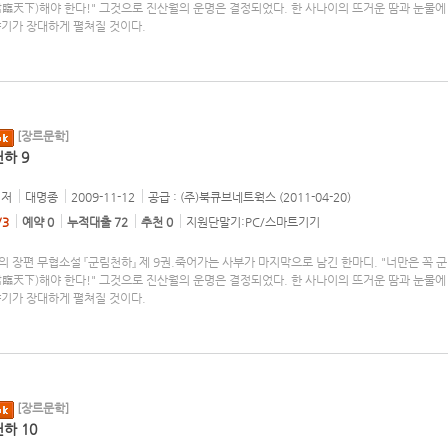
君臨天下)해야 한다!" 그것으로 진산월의 운명은 결정되었다. 한 사나이의 뜨거운 땀과 눈물에
야기가 장대하게 펼쳐질 것이다.
[장르문학]
하 9
저
대명종
2009-11-12
공급 : (주)북큐브네트웍스 (2011-04-20)
/3
예약 0
누적대출 72
추천 0
지원단말기:PC/스마트기기
 장편 무협소설 『군림천하』 제 9권.죽어가는 사부가 마지막으로 남긴 한마디. "너만은 꼭 
君臨天下)해야 한다!" 그것으로 진산월의 운명은 결정되었다. 한 사나이의 뜨거운 땀과 눈물에
야기가 장대하게 펼쳐질 것이다.
[장르문학]
하 10