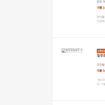
한강
대출 2
무엇을 
이곳에
칠정검
조진행
대출 0
『천사지
다. 7