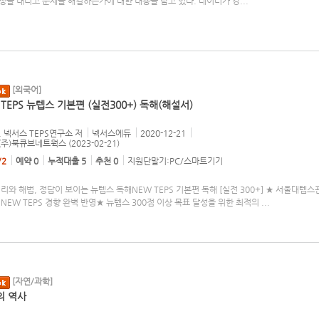
정을 내리고 문제를 해결하는가에 대한 내용을 담고 있다. 데이터가 강
...
[외국어]
 TEPS 뉴텝스 기본편 (실전300+) 독해(해설서)
 넥서스 TEPS연구소
저
넥서스에듀
2020-12-21
 (주)북큐브네트웍스 (2023-02-21)
/2
예약 0
누적대출 5
추천 0
지원단말기:PC/스마트기기
리와 해법, 정답이 보이는 뉴텝스 독해NEW TEPS 기본편 독해 [실전 300+] ★ 서울대텝스
NEW TEPS 경향 완벽 반영★ 뉴텝스 300점 이상 목표 달성을 위한 최적의
...
[자연/과학]
의 역사