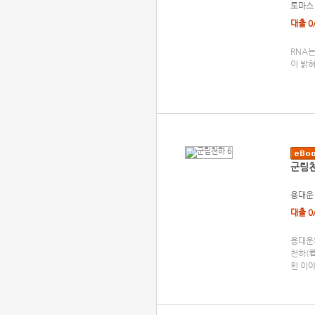
토마스 
대출 0
RNA
이 밝혀
군림천
용대운
대출 0
용대운의
천하(
힌 이