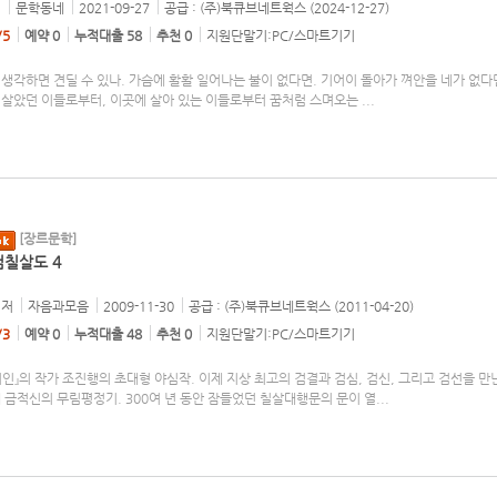
저
문학동네
2021-09-27
공급 : (주)북큐브네트웍스 (2024-12-27)
/5
예약 0
누적대출 58
추천 0
지원단말기:PC/스마트기기
생각하면 견딜 수 있나. 가슴에 활활 일어나는 불이 없다면. 기어이 돌아가 껴안을 네가 없다
 살았던 이들로부터, 이곳에 살아 있는 이들로부터 꿈처럼 스며오는
...
[장르문학]
칠살도 4
저
자음과모음
2009-11-30
공급 : (주)북큐브네트웍스 (2011-04-20)
/3
예약 0
누적대출 48
추천 0
지원단말기:PC/스마트기기
인』의 작가 조진행의 초대형 야심작. 이제 지상 최고의 검결과 검심, 검신, 그리고 검선을 만
세 금적신의 무림평정기. 300여 년 동안 잠들었던 칠살대행문의 문이 열
...