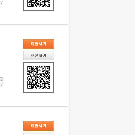
 얽
군림
 얽