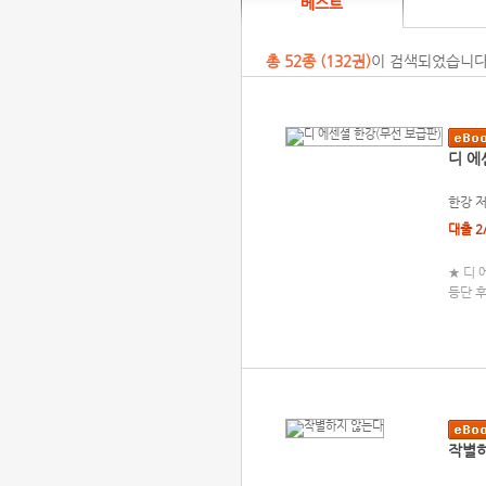
베스트
총
52
종 (
132권
)
이 검색되었습니다
디 에
한강
대출 2
★ 디 
등단 
작별