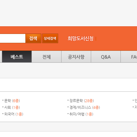
문학 (
6종
)
장르문학 (
28종
)
인
사회 (
1종
)
경제/비즈니스 (
4종
)
자
외국어 (
1종
)
취미/여행 (
1종
)