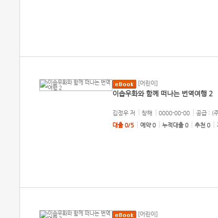
[어린이]
이솝우화와 함께 떠나는 번역여행 2
김정우
저
창해
0000-00-00
공급 : (
대출 0/5
예약 0
누적대출 0
추천 0
[어린이]