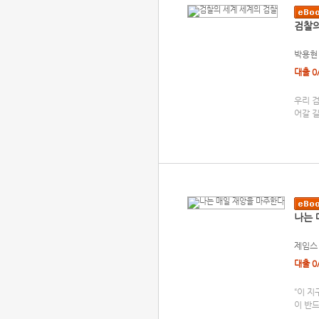
검찰의
박용현
대출 0
우리 
어갈 
나는 
제임스
대출 0
“이 지
이 반드