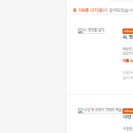
총
198
종 (
373권
)
이 검색되었습니
AI,
배순민,
2025-
대출 0
인공지
심이 되
10년
구정은