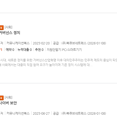
[사회]
 거버넌스 정치
저
커뮤니케이션북스
2025-02-20
공급 : (주)북큐브네트웍스 (2026-01-08)
/1
예약 0
누적대출 0
추천 0
지원단말기:PC/스마트기기
 시대, 새로운 정치를 위한 거버넌스산업혁명 이후 대의민주주의는 민주적 제도의 중심이 되
현대 사회에서는 대중의 직접 참여 요구가 높아지며 기존 정치 시스템에 대
...
[사회]
 사이버 보안
저
커뮤니케이션북스
2025-06-27
공급 : (주)북큐브네트웍스 (2026-01-08)