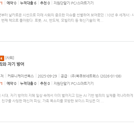
/1
예약 0
누적대출 6
추천 0
지원단말기:PC/스마트기기
년부터 날카로운 시선으로 미래 사회의 중요한 이슈를 선별하여 보여줬던 〈10년 후 세계사〉 
 번째 책으로 돌아왔다. 로봇, AI, 반도체, 모빌리티 등 혁신기술의 역
...
[사회]
범죄와 자기 방어
저
커뮤니케이션북스
2025-09-29
공급 : (주)북큐브네트웍스 (2026-01-08)
/1
예약 0
누적대출 0
추천 0
지원단말기:PC/스마트기기
죄 시대, 자기 방어의 지혜 일상 속에서 이미 벌어지고 있는 AI 기반 범죄의 실체를 적나라하게
. 친구를 사칭한 메신저 피싱, 가족 목소리를 모방한 보이스 피싱은 더
...