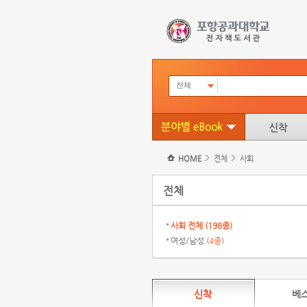
전체
HOME
전체
사회
전체
사회 전체 (
198종
)
여성/남성 (
4종
)
신착
베