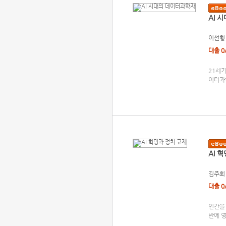
AI 
이선형
대출 0
21세
이터과학
AI 
김주희
대출 0
인간을 
반에 