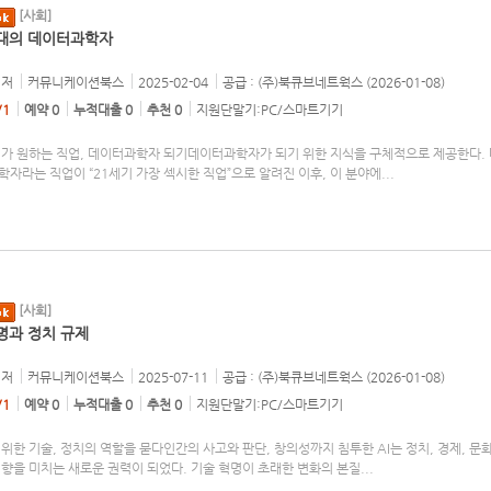
[사회]
시대의 데이터과학자
저
커뮤니케이션북스
2025-02-04
공급 : (주)북큐브네트웍스 (2026-01-08)
/1
예약 0
누적대출 0
추천 0
지원단말기:PC/스마트기기
기가 원하는 직업, 데이터과학자 되기데이터과학자가 되기 위한 지식을 구체적으로 제공한다. 
자라는 직업이 “21세기 가장 섹시한 직업”으로 알려진 이후, 이 분야에
...
[사회]
혁명과 정치 규제
저
커뮤니케이션북스
2025-07-11
공급 : (주)북큐브네트웍스 (2026-01-08)
/1
예약 0
누적대출 0
추천 0
지원단말기:PC/스마트기기
위한 기술, 정치의 역할을 묻다인간의 사고와 판단, 창의성까지 침투한 AI는 정치, 경제, 문화
영향을 미치는 새로운 권력이 되었다. 기술 혁명이 초래한 변화의 본질
...