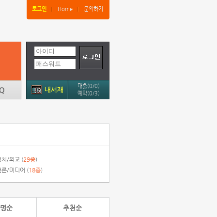
로그인
Home
문의하기
대출(0/0)
예약(0/3)
치/외교 (
29종
)
언론/미디어 (
18종
)
명순
추천순