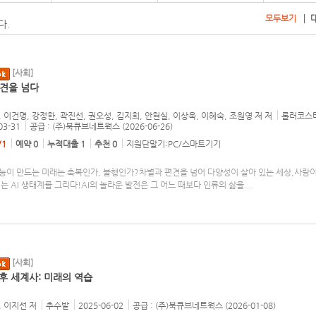
모두보기
다.
[사회]
 편견을 넘다
 이건명, 강정한, 곽진선, 권오성, 김지희, 안현실, 이상욱, 이혜숙, 조원영 저
저
롤러코스
03-31
공급 : (주)북큐브네트웍스 (2026-06-26)
/1
예약 0
누적대출 1
추천 0
지원단말기:PC/스마트기기
능이 만드는 미래는 축복인가, 불행인가?차별과 편견을 넘어 다양성이 살아 있는 세상,사람이
는 AI 생태계를 그리다!AI의 놀라운 발전은 그 어느 때보다 인류의 삶을
...
[사회]
 후 세계사: 미래의 역습
, 이지선
저
추수밭
2025-06-02
공급 : (주)북큐브네트웍스 (2026-01-08)