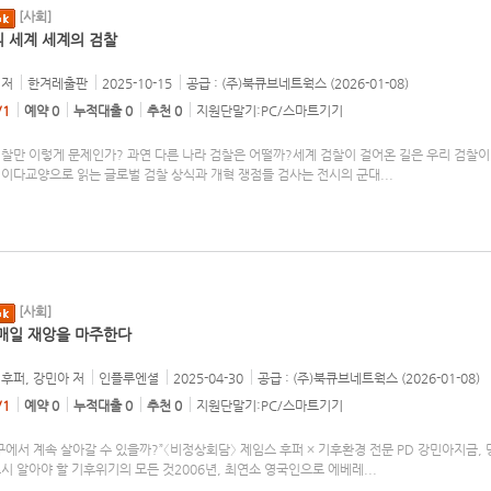
[사회]
 세계 세계의 검찰
저
한겨레출판
2025-10-15
공급 : (주)북큐브네트웍스 (2026-01-08)
/1
예약 0
누적대출 0
추천 0
지원단말기:PC/스마트기기
검찰만 이렇게 문제인가? 과연 다른 나라 검찰은 어떨까?세계 검찰이 걸어온 길은 우리 검찰이
길이다교양으로 읽는 글로벌 검찰 상식과 개혁 쟁점들 검사는 전시의 군대
...
[사회]
매일 재앙을 마주한다
 후퍼, 강민아
저
인플루엔셜
2025-04-30
공급 : (주)북큐브네트웍스 (2026-01-08)
/1
예약 0
누적대출 0
추천 0
지원단말기:PC/스마트기기
구에서 계속 살아갈 수 있을까?”〈비정상회담〉 제임스 후퍼 × 기후환경 전문 PD 강민아지금,
시 알아야 할 기후위기의 모든 것2006년, 최연소 영국인으로 에베레
...