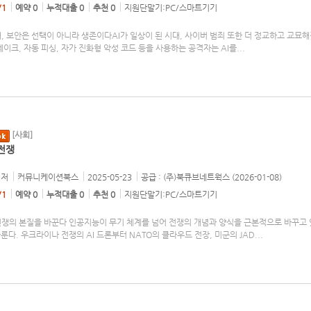
/1
예약 0
누적대출 0
추천 0
지원단말기:PC/스마트기기
대, 보안은 선택이 아니라 생존이다AI가 일상이 된 시대, 사이버 범죄 또한 더 정교하고 교묘
페이크, 자동 피싱, 자가 진화형 악성 코드 등을 사용하는 공격자는 AI를
...
[사회]
 전쟁
저
커뮤니케이션북스
2025-05-23
공급 : (주)북큐브네트웍스 (2026-01-08)
/1
예약 0
누적대출 0
추천 0
지원단말기:PC/스마트기기
 전쟁의 본질을 바꾼다 인공지능이 무기 체계를 넘어 전쟁의 개념과 양식을 근본적으로 바꾸고 
룬다. 우크라이나 전쟁의 AI 드론부터 NATO의 클라우드 전장, 미군의 JAD
...