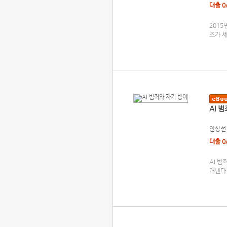
대출 0
2015
즈가 세
AI 
안상선
대출 0
AI 범
러낸다