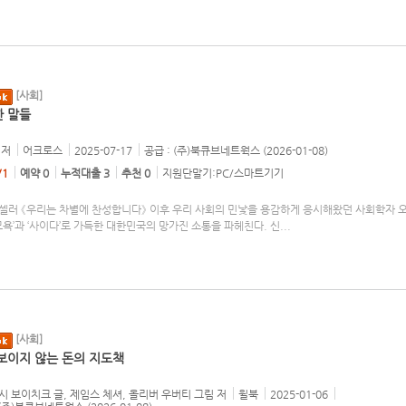
[사회]
 말들
저
어크로스
2025-07-17
공급 : (주)북큐브네트웍스 (2026-01-08)
/1
예약 0
누적대출 3
추천 0
지원단말기:PC/스마트기기
셀러 《우리는 차별에 찬성합니다》 이후 우리 사회의 민낯을 용감하게 응시해왔던 사회학자 
모욕’과 ‘사이다’로 가득한 대한민국의 망가진 소통을 파헤친다. 신
...
[사회]
보이지 않는 돈의 지도책
 보이치크 글, 제임스 체셔, 올리버 우버티 그림
저
윌북
2025-01-06