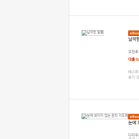
납작한
오찬호
대출 0
베스트
호가 ‘
눈에 
다리우시