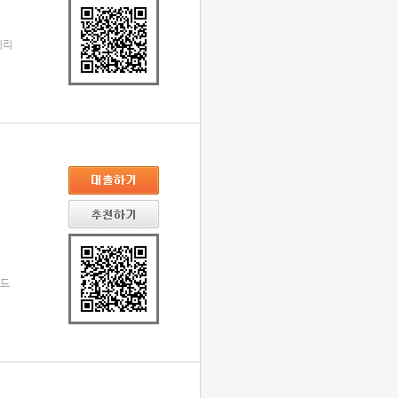
시리
 드