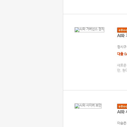
AI와
정시구
대출 0
새로운
만, 
AI와
이승은