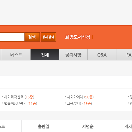
사회과학산책 (
15종
)
사회학이해 (
98종
)
정
법률/행정/복지 (
11종
)
교육/환경 (
23종
)
스트
출판일
서명순
저자