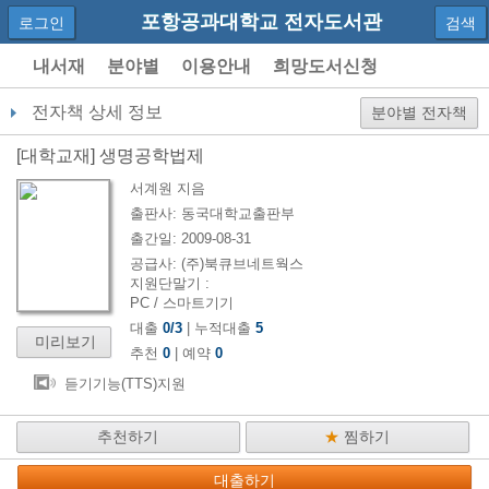
포항공과대학교 전자도서관
로그인
검색
내서재
분야별
이용안내
희망도서신청
전자책 상세 정보
분야별 전자책
[
대학교재
]
생명공학법제
서계원
지음
출판사:
동국대학교출판부
출간일:
2009-08-31
공급사:
(주)북큐브네트웍스
지원단말기 :
PC / 스마트기기
대출
0
/
3
| 누적대출
5
미리보기
추천
0
| 예약
0
듣기기능(TTS)지원
추천하기
★
찜하기
대출하기